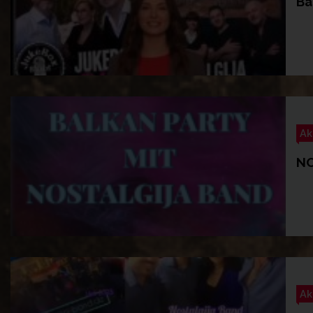
Ba
Ak
NO
Ak