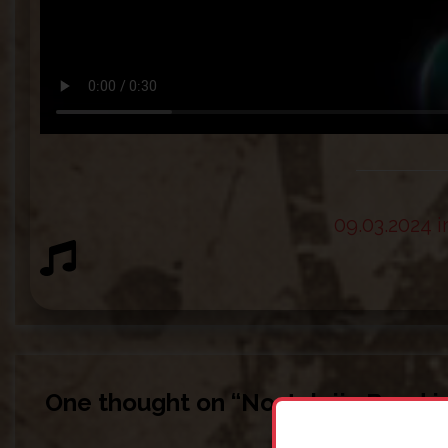
09.03.2024 i
One thought on “
Nostalgija Band i