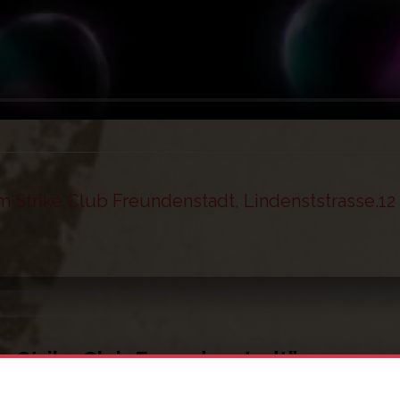
m Strike Club Freundenstadt, Lindenststrasse.12
m Strike Club Freundenstadt
”