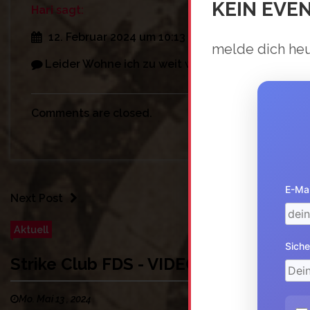
KEIN EVE
Hari
sagt:
12. Februar 2024 um 10:13 Uhr
melde dich heu
Leider Wohne ich zu weit weg, würde gerne mal 
Comments are closed.
E-Mai
Next Post
Aktuell
Siche
Strike Club FDS - VIDEO
Mo. Mai 13 , 2024