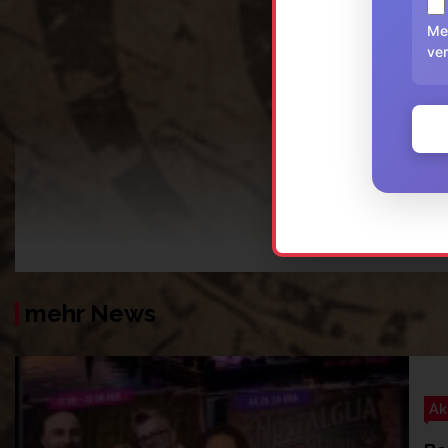
Me
ver
mehr News
Ak