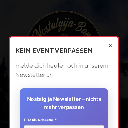
Skip
to
content
×
KEIN EVENT VERPASSEN
melde dich heute noch in unserem
Newsletter an
Nostalgija Newsletter – nichts
NOSTALGIJA-
mehr verpassen
BAND
E-Mail-Adresse *