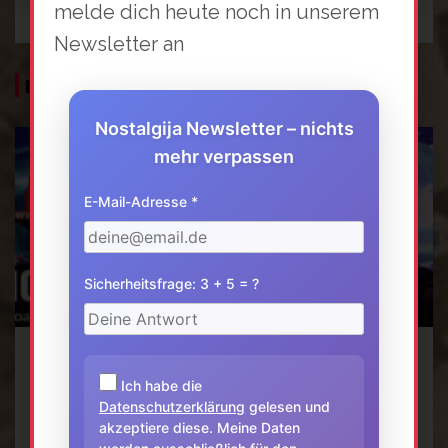
melde dich heute noch in unserem
Newsletter an
mehr News
Nostalgija Newsletter – nichts
mehr verpassen
E-Mail-Adresse *
Sicherheitsfrage: 3 + 5 = ?
Aktuell
Ich habe die
Datenschutzerklärung
gelesen und
Balkan Party 09.09.2023
akzeptiere diese. Meine Daten