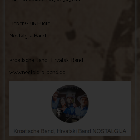
Lieber Gruß Euere
Nostalgija Band
Kroatische Band , Hrvatski Band
www.nostalgija-band.de