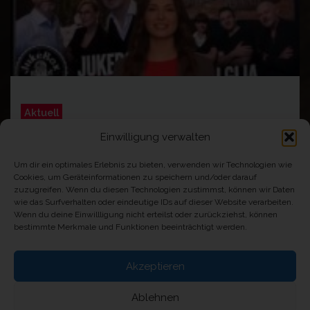
Aktuell
Einwilligung verwalten
Balkan Party in Pforzheim
Team Nostalgija
11. Juli 2026
Um dir ein optimales Erlebnis zu bieten, verwenden wir Technologien wie
Cookies, um Geräteinformationen zu speichern und/oder darauf
zuzugreifen. Wenn du diesen Technologien zustimmst, können wir Daten
wie das Surfverhalten oder eindeutige IDs auf dieser Website verarbeiten.
Wenn du deine Einwillligung nicht erteilst oder zurückziehst, können
bestimmte Merkmale und Funktionen beeinträchtigt werden.
Rechtliches
Akzeptieren
Impressum und Datenschutzerklärung
Ablehnen