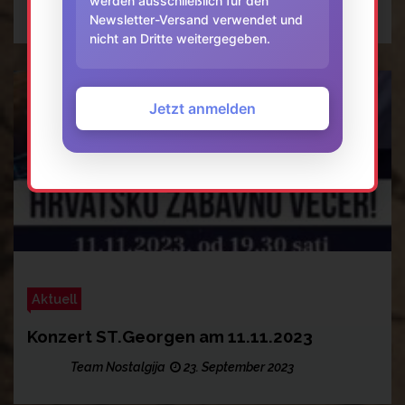
werden ausschließlich für den
Team Nostalgija
10. August 2023
Newsletter-Versand verwendet und
nicht an Dritte weitergegeben.
Jetzt anmelden
Aktuell
Konzert ST.Georgen am 11.11.2023
Team Nostalgija
23. September 2023